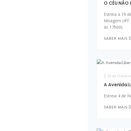
O CÉU NÃO 
Estreia a 19 d
Moagem (4ªf. 
às 17h00)
SABER MAIS
20 de Outubro
A Avenida:
Estreia 4 de
SABER MAIS