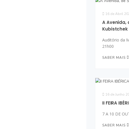
16 de Abril 20
A Avenida, 
Kubistchek
Auditório da 
21h00
SABER MAIS
16 de Junho 2
II FEIRA IB
7 A 10 DE O
SABER MAIS