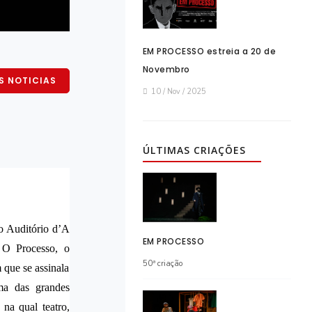
EM PROCESSO estreia a 20 de
Novembro
S NOTICIAS
10 / Nov / 2025
ÚLTIMAS CRIAÇÕES
o Auditório d’A
EM PROCESSO
m
O Processo
, o
50ª criação
que se assinala
ma das grandes
 na qual teatro,