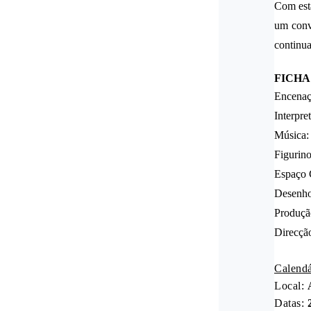
Com esta
um convi
continua
FICHA
Encenaçã
Interpr
Música:
Figurino
Espaço 
Desenho
Produção
Direcçã
Calendá
Local:
Datas: