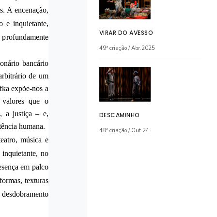
ns. A encenação,
 e inquietante,
VIRAR DO AVESSO
e profundamente
49ª criação / Abr.2025
onário bancário
rbitrário de um
afka expõe-nos a
 valores que o
, a justiça – e,
DESCAMINHO
tência humana.
48ª criação / Out.24
teatro, música e
 inquietante, no
resença em palco
formas, texturas
 desdobramento