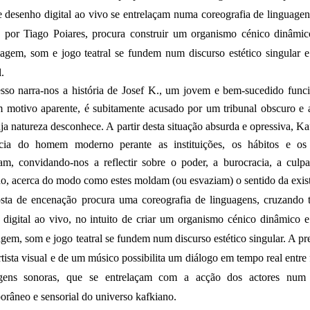
 desenho digital ao vivo se entrelaçam numa coreografia de linguage
a por Tiago Poiares, procura construir um organismo cénico dinâmico
agem, som e jogo teatral se fundem num discurso estético singular 
l.
sso
narra-nos a história de Josef K., um jovem e bem-sucedido funci
m motivo aparente, é subitamente acusado por um tribunal obscuro e a
ja natureza desconhece. A partir desta situação absurda e opressiva, K
cia do homem moderno perante as instituições, os hábitos e os
am, convidando-nos a reflectir sobre o poder, a burocracia, a culpa
do, acerca do modo como estes moldam (ou esvaziam) o sentido da exis
sta de encenação procura uma
coreografia de linguagens
, cruzando 
digital ao vivo, no intuito de criar um organismo cénico dinâmico e
gem, som e jogo teatral se fundem num discurso estético singular. A p
tista visual e de um músico possibilita um diálogo em tempo real entre 
gens sonoras, que se entrelaçam com a acção dos actores num
râneo e sensorial do universo kafkiano.