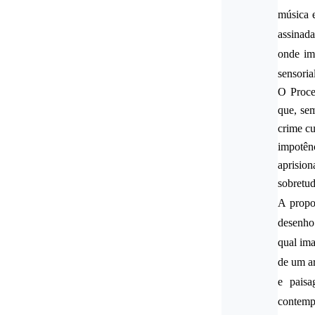
música e
assinad
onde im
sensoria
O Proce
que, se
crime cu
impotên
aprision
sobretu
A propo
desenho 
qual ima
de um ar
e paisa
contempo