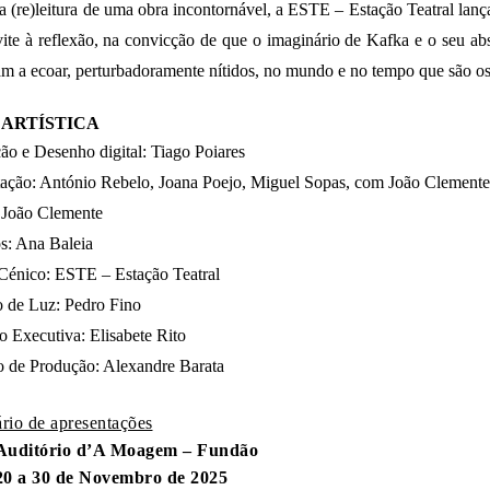
 (re)leitura de uma obra incontornável, a ESTE – Estação Teatral lanç
te à reflexão, na convicção de que o imaginário de Kafka e o seu abs
m a ecoar, perturbadoramente nítidos, no mundo e no tempo que são os
 ARTÍSTICA
o e Desenho digital: Tiago Poiares
etação: António Rebelo, Joana Poejo, Miguel Sopas, com João Clement
 João Clemente
s: Ana Baleia
Cénico: ESTE – Estação Teatral
 de Luz: Pedro Fino
 Executiva: Elisabete Rito
o de Produção: Alexandre Barata
rio de apresentações
Auditório d’A Moagem – Fundão
20 a 30 de Novembro de 2025