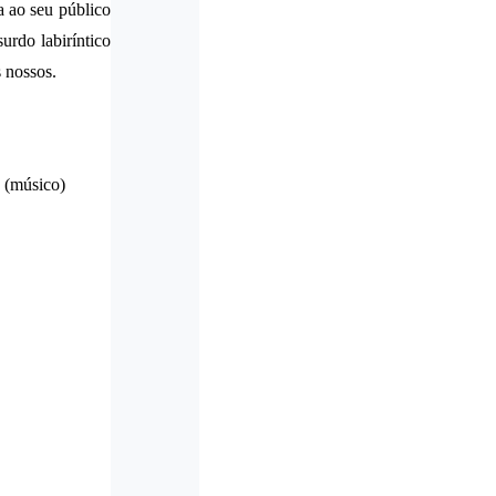
a ao seu público
urdo labiríntico
 nossos.
e
(músico)