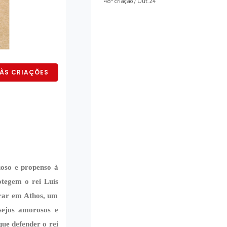
48ª criação / Out.24
ÀS CRIAÇÕES
oso e propenso à
otegem o rei Luís
rrar em Athos, um
sejos amorosos e
ue defender o rei