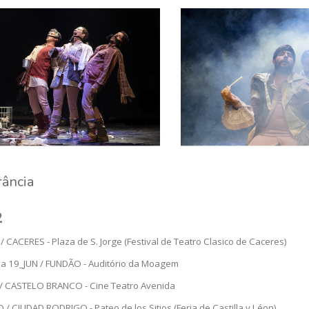
rância
2
/ CACERES - Plaza de S. Jorge (Festival de Teatro Clasico de Caceres)
 a 19_JUN / FUNDÃO - Auditório da Moagem
 / CASTELO BRANCO - Cine Teatro Avenida
/ CIUDAD RODRIGO - Pateo de los Sitios (Feria de Castilla y Léon)