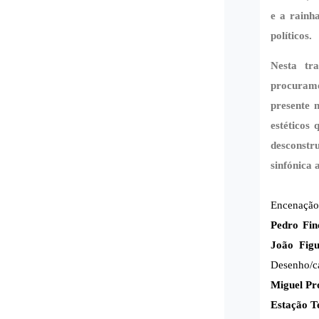
e a rainh
políticos.
Nesta tra
procuramo
presente 
estéticos
desconstr
sinfónica
Encenaçã
Pedro Fin
João Figu
Desenho/c
Miguel Pr
Estação T