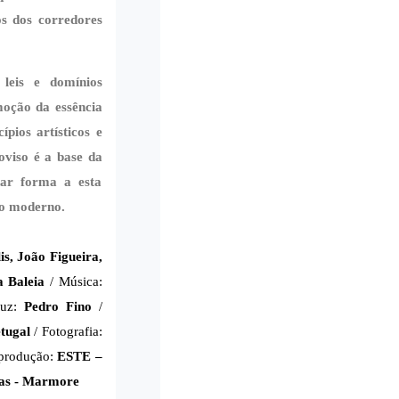
os dos corredores
 leis e domínios
moção da essência
pios artísticos e
oviso é a base da
dar forma a esta
to moderno.
is, João Figueira,
 Baleia
/ Música:
Luz:
Pedro Fino
/
etugal
/ Fotografia:
produção:
ESTE –
ias - Marmore