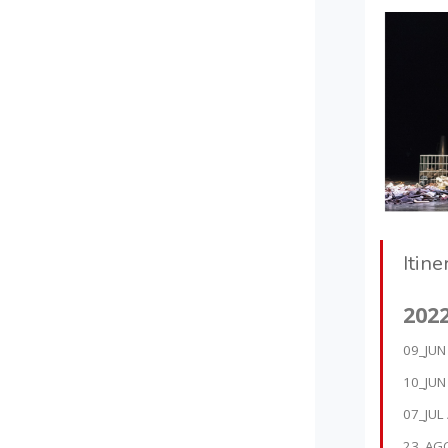
Itine
202
09_JUN 
10_JUN
07_JUL
23_AGO 