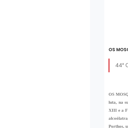
OS MOS
44ª 
OS MOSQU
luta, na 
XIII e a 
alcoólatr
Porthos, 