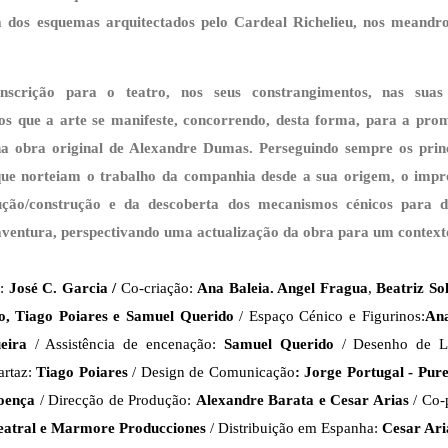
a dos esquemas arquitectados pelo Cardeal Richelieu, nos meandr
nscrição para o teatro, nos seus constrangimentos, nas suas
s que a arte se manifeste, concorrendo, desta forma, para a pro
na obra original de Alexandre Dumas. Perseguindo sempre os princí
 que norteiam o trabalho da companhia desde a sua origem, o impr
ução/construção e da descoberta dos mecanismos cénicos para 
 aventura, perspectivando uma actualização da obra para um contex
o:
José C. Garcia /
Co-criação:
Ana Baleia. Angel Fragua
,
Beatriz Sol
o, Tiago Poiares e Samuel Querido
/ Espaço Cénico e Figurinos:
Ana
eira
/ Assistência de encenação:
Samuel Querido
/ Desenho de 
artaz:
Tiago Poiares
/ Design de Comunicação
: Jorge Portugal - Pur
oença
/ Direcção de Produção:
Alexandre Barata e Cesar Arias
/ Co-
eatral e Marmore Producciones
/ Distribuição em Espanha:
Cesar Ar